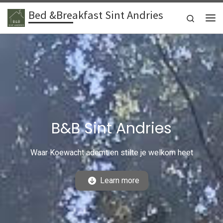
Bed &Breakfast Sint Andries
Ga naar inhoud
Search
Me
B&B Sint Andries
Waar Koewacht ademt en stilte je welkom heet
Learn more