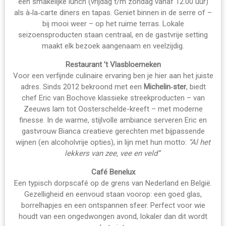
een smakelijke lunch (vrijdag t/m zondag vanaf 12.00 uur)
als à‑la‑carte diners en tapas. Geniet binnen in de serre of –
bij mooi weer – op het ruime terras. Lokale
seizoensproducten staan centraal, en de gastvrije setting
maakt elk bezoek aangenaam en veelzijdig.
Restaurant ’t Vlasbloemeken
Voor een verfijnde culinaire ervaring ben je hier aan het juiste
adres. Sinds 2012 bekroond met een
Michelin‑ster
, biedt
chef Eric van Bochove klassieke streekproducten – van
Zeeuws lam tot Oosterschelde-kreeft – met moderne
finesse. In de warme, stijlvolle ambiance serveren Eric en
gastvrouw Bianca creatieve gerechten met bijpassende
wijnen (en alcoholvrije opties), in lijn met hun motto:
“Al het
lekkers van zee, vee en veld”
Café Benelux
Een typisch dorpscafé op de grens van Nederland en België.
Gezelligheid en eenvoud staan voorop: een goed glas,
borrelhapjes en een ontspannen sfeer. Perfect voor wie
houdt van een ongedwongen avond, lokaler dan dit wordt