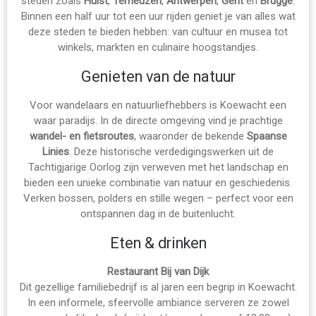
steden zoals
Hulst
,
Terneuzen
,
Antwerpen
,
Gent
en
Brugge
.
Binnen een half uur tot een uur rijden geniet je van alles wat
deze steden te bieden hebben: van cultuur en musea tot
winkels, markten en culinaire hoogstandjes.
Genieten van de natuur
Voor wandelaars en natuurliefhebbers is Koewacht een
waar paradijs. In de directe omgeving vind je prachtige
wandel- en fietsroutes
, waaronder de bekende
Spaanse
Linies
. Deze historische verdedigingswerken uit de
Tachtigjarige Oorlog zijn verweven met het landschap en
bieden een unieke combinatie van natuur en geschiedenis.
Verken bossen, polders en stille wegen – perfect voor een
ontspannen dag in de buitenlucht.
Eten & drinken
Restaurant Bij van Dijk
Dit gezellige familiebedrijf is al jaren een begrip in Koewacht.
In een informele, sfeervolle ambiance serveren ze zowel