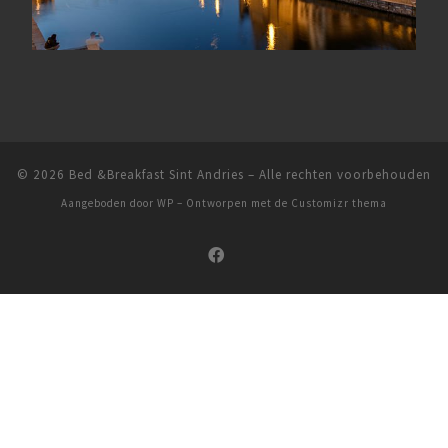
© 2026
Bed &Breakfast Sint Andries
– Alle rechten voorbehouden
Aangeboden door
WP
– Ontworpen met de
Customizr thema